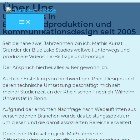
Über Uns
Zum
Inhalt
Unterwegs in
springen
MAIN
Bewegtbildproduktion und
MENU
Kommunikationsdesign seit 2005
Seit beinahe zwei Jahrzehnten bin ich, Mathis Kurrat,
Gründer der Blue Lake Studios weltweit unterwegs und
produziere Videos, TV-Beiträge und Footage.
Der Anspruch hierbei: alles außer gewöhnlich.
Auch die Erstellung von hochwertigen Print-Designs und
deren technische Umsetzung beschäftigt mich seit
meiner Studienzeit an der Rheinischen-Friedrich-Wilhelm-
Universität in Bonn.
Aufgrund der erhöhten Nachfrage nach Webauftritten aus
verschiedenen Branchen wurde das Leistungsspektrum
um diesen und die damit assoziierten Bereiche erweitert.
Doch jede Publikation, jede Maßnahme der